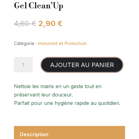
sur 5
Gel Clean’Up
basé sur
notations
client
Le
Le
4,60
€
2,90
€
prix
prix
initial
actuel
Catégorie :
Immunité et Protection
était :
est :
4,60 €.
2,90 €.
quantité
AJOUTER AU PANIER
de
Gel
Clean'Up
Nettoie les mains en un geste tout en
préservant leur douceur.
Parfait pour une hygiène rapide au quotidien.
Description