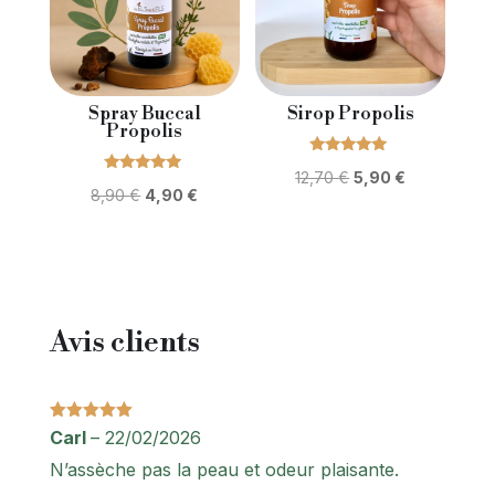
Spray Buccal
Sirop Propolis
Propolis
Note
Le
Le
12,70
€
5,90
€
5.00
Note
Le
Le
8,90
€
4,90
€
sur 5
5.00
prix
prix
sur 5
prix
prix
initial
actuel
initial
actuel
était :
est :
était :
est :
12,70 €.
5,90 €.
8,90 €.
4,90 €.
Avis clients
Note
5
sur
Carl
–
22/02/2026
5
N’assèche pas la peau et odeur plaisante.