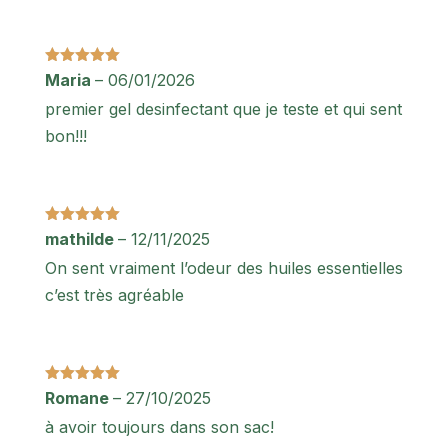
Note
5
sur
Maria
–
06/01/2026
5
premier gel desinfectant que je teste et qui sent
bon!!!
Note
5
sur
mathilde
–
12/11/2025
5
On sent vraiment l’odeur des huiles essentielles
c’est très agréable
Note
5
sur
Romane
–
27/10/2025
5
à avoir toujours dans son sac!