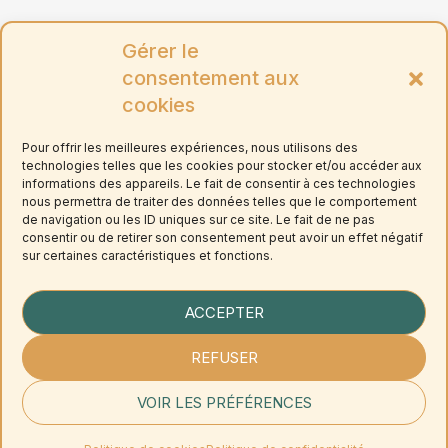
Mentions légales
Gérer le
Politique de confidentialité
consentement aux
cookies
Politique de cookies (UE)
Pour offrir les meilleures expériences, nous utilisons des
Conditions générales de vente
technologies telles que les cookies pour stocker et/ou accéder aux
informations des appareils. Le fait de consentir à ces technologies
nous permettra de traiter des données telles que le comportement
Livraison en France métropolitaine
de navigation ou les ID uniques sur ce site. Le fait de ne pas

consentir ou de retirer son consentement peut avoir un effet négatif
exclusivement
sur certaines caractéristiques et fonctions.
ACCEPTER
Copyright © 2025 Les ELSsentiELS ® – Une
REFUSER
création de Jeanne Raguet, accompagnement
par
PG Concept – Agence Web & SEO à Auray
VOIR LES PRÉFÉRENCES