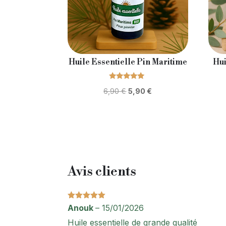
Huile Essentielle Pin Maritime
Hui
Note
Le
Le
6,90
€
5,90
€
5.00
sur 5
prix
prix
initial
actuel
était :
est :
6,90 €.
5,90 €.
Avis clients
Note
5
sur
Anouk
–
15/01/2026
5
Huile essentielle de grande qualité