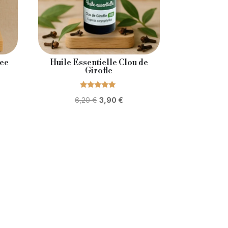
ree
Huile Essentielle Clou de
Girofle
Note
Le
Le
6,20
€
3,90
€
5.00
sur 5
prix
prix
initial
actuel
était :
est :
.
6,20 €.
3,90 €.