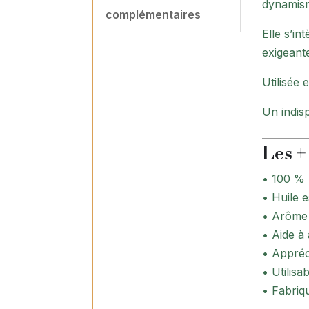
dynamisme
complémentaires
Elle s’in
exigeant
Utilisée 
Un indis
Les +
• 100 % p
• Huile e
• Arôme f
• Aide à
• Appréc
• Utilisa
• Fabriq