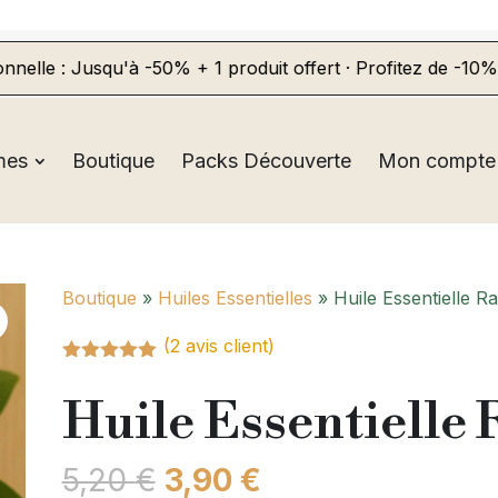
 Jusqu'à -50% + 1 produit offert · Profitez de -10% sur v
mes
Boutique
Packs Découverte
Mon compte
Boutique
»
Huiles Essentielles
» Huile Essentielle Ra
(
2
avis client)
Noté
5.00
sur 5
Huile Essentielle 
basé sur
notations
client
Le
Le
5,20
€
3,90
€