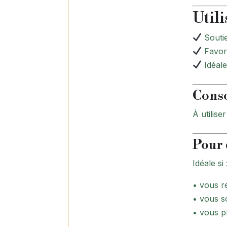
Utili
Soutie
Favori
Idéale
Conse
À utilise
Pour 
Idéale si 
• vous r
• vous s
• vous p