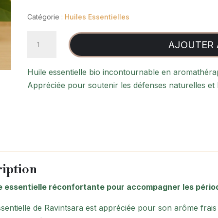
prix
prix
initial
actuel
Catégorie :
Huiles Essentielles
était :
est :
quantité
5,20 €.
3,90 €.
AJOUTER 
de
Huile
Huile essentielle bio incontournable en aromathérap
Essentielle
Appréciée pour soutenir les défenses naturelles et l
Ravintsara
iption
e essentielle réconfortante pour accompagner les pério
ssentielle de Ravintsara est appréciée pour son arôme frais 